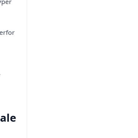
yper
erfor
e
ale