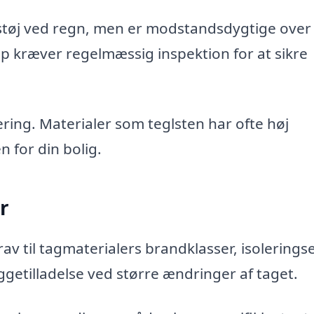
støj ved regn, men er modstandsdygtige over 
ap kræver regelmæssig inspektion for at sikre
ing. Materialer som teglsten har ofte høj
 for din bolig.
r
av til tagmaterialers brandklasser, isolerings
ggetilladelse ved større ændringer af taget.