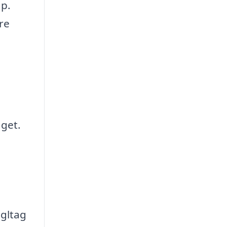
ap.
ere
aget.
egltag