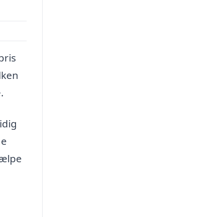
pris
ilken
.
idig
ge
jælpe