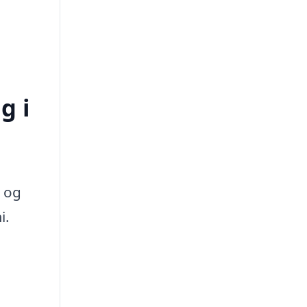
g i
d og
i.