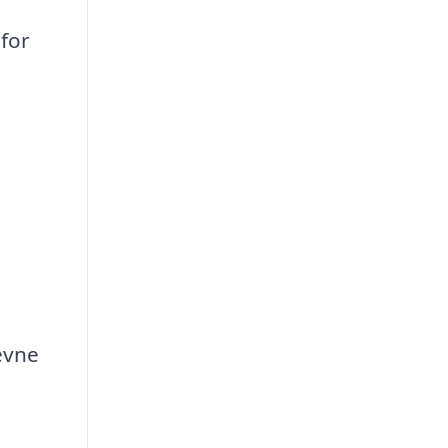
for
evne