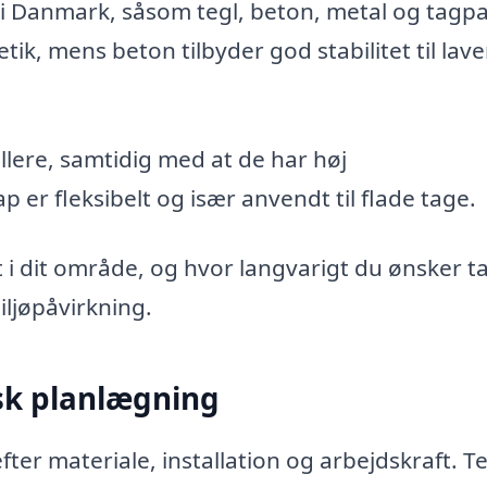
 i Danmark, såsom tegl, beton, metal og tagp
tik, mens beton tilbyder god stabilitet til lav
llere, samtidig med at de har høj
er fleksibelt og især anvendt til flade tage.
et i dit område, og hvor langvarigt du ønsker t
ljøpåvirkning.
sk planlægning
ter materiale, installation og arbejdskraft. T